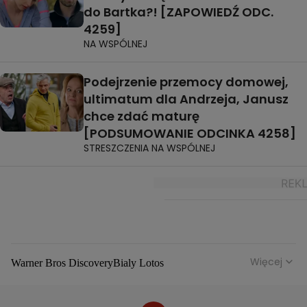
do Bartka?! [ZAPOWIEDŹ ODC.
4259]
NA WSPÓLNEJ
Podejrzenie przemocy domowej,
ultimatum dla Andrzeja, Janusz
chce zdać maturę
[PODSUMOWANIE ODCINKA 4258]
STRESZCZENIA NA WSPÓLNEJ
Więcej
Warner Bros Discovery
Bialy Lotos
Niebezpieczne Dzielnice
Malgorzata Rozenek Majdan