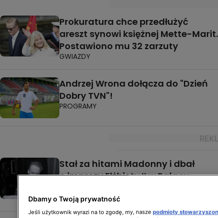
Prokuratura chce przedłużyć
areszt synowi księżnej Mette-Marit.
Postawiono mu 32 zarzuty
GWIAZDY
Andrzej Wrona dołącza do "Dzień
Dobry TVN"!
PROGRAMY
Stał za hitami Madonny i dbał
o imprezy Elżbiety II w Pałacu
Buckingham. Nie żyje William Orbit
GWIAZDY
Dbamy o Twoją prywatność
Jeśli użytkownik wyrazi na to zgodę, my, nasze
podmioty stowarzyszo