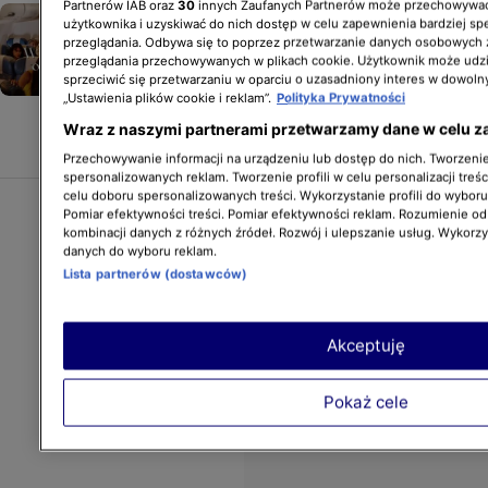
Partnerów IAB oraz
30
innych Zaufanych Partnerów może przechowywać
"Na Wspólnej", odc. 4260-4263.
użytkownika i uzyskiwać do nich dostęp w celu zapewnienia bardziej 
Wstrząsające wydarzenia
przeglądania. Odbywa się to poprzez przetwarzanie danych osobowych
przeglądania przechowywanych w plikach cookie. Użytkownik może udzi
w nowych odcinkach. Tragiczny
sprzeciwić się przetwarzaniu w oparciu o uzasadniony interes w dowoln
powrót Włodka i Marii, poród,
„Ustawienia plików cookie i reklam”.
Polityka Prywatności
decyzja sądu
Wraz z naszymi partnerami przetwarzamy dane w celu z
NA WSPÓLNEJ
Przechowywanie informacji na urządzeniu lub dostęp do nich. Tworzenie 
spersonalizowanych reklam. Tworzenie profili w celu personalizacji treśc
celu doboru spersonalizowanych treści. Wykorzystanie profili do wybor
Pomiar efektywności treści. Pomiar efektywności reklam. Rozumienie odb
kombinacji danych z różnych źródeł. Rozwój i ulepszanie usług. Wykorz
danych do wyboru reklam.
Lista partnerów (dostawców)
Akceptuję
Pokaż cele