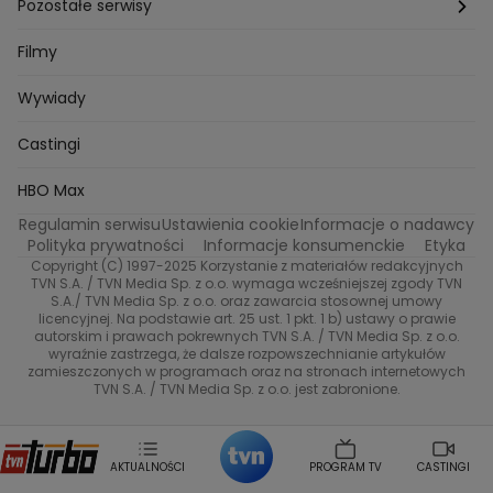
Back to school
Aktualności
Aktualności
Pozostałe serwisy
Bartosz Laskowski
Pawel Olejnik
Marta Dobosz
MasterChef
Zuzanna Kaszuba
Ada Szczepaniak
Zakup w ciemno
Nasze Programy
Castingi
TVN24
Filmy
Kuba Nowaczkiewicz
Iza Kuna
Piotr Koprowski
Gogglebox. Przed telewizorem
Castingi
Wideo
Eurosport
Ewa Galica
Wywiady
Tvn7
Marta Malikowska
Kinga Jasik
Oskar Netkowski
Natalia Natsu Karczmarczyk
99 gra o wszystko
Nasze Programy
TVN
Castingi
Kacper Jeneralski
Marta Mandaryna Wisniewska
Na Wspolnej
Twoja Stara
Radoslaw Majdan
Życie na kredycie
Program TV
Dzień Dobry TVN
HBO Max
Katarzyna Rozmyslowicz
Monika Olejnik
Regulamin serwisu
Ustawienia cookie
Informacje o nadawcy
Anna Samusionek
Przepisy
Przemyslaw Cypryanski
TVN7
Polityka prywatności
Informacje konsumenckie
Etyka
Damian Michalowski
Ewa Piekut
Copyright (C) 1997-2025 Korzystanie z materiałów redakcyjnych
TVN Style
Magdalena Gwozdz
Kuchenne Rewolucje
TVN S.A. / TVN Media Sp. z o.o. wymaga wcześniejszej zgody TVN
S.A./ TVN Media Sp. z o.o. oraz zawarcia stosownej umowy
Tadeusz Huk
Lucyna Malec
Ewa Gawryluk
licencyjnej. Na podstawie art. 25 ust. 1 pkt. 1 b) ustawy o prawie
Co za tydzień
Marta Jankowska
Bartosz Skrobisz
autorskim i prawach pokrewnych TVN S.A. / TVN Media Sp. z o.o.
wyraźnie zastrzega, że dalsze rozpowszechnianie artykułów
Malwina Wedzikowska
Krzysztof Skorzynski
TTV
zamieszczonych w programach oraz na stronach internetowych
Helena Englert
Aleksander Zniszczol
TVN S.A. / TVN Media Sp. z o.o. jest zabronione.
Dorota Szelagowska
Karolina Sobotka
Sonia Mietielica
Maciej Kuciel
Weekendowa Metamorfoza
Leszek Lichota
AKTUALNOŚCI
PROGRAM TV
CASTINGI
Kasia Wajda
Agata Kulesza