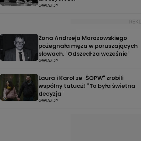
GWIAZDY
Żona Andrzeja Morozowskiego
pożegnała męża w poruszających
słowach. "Odszedł za wcześnie"
GWIAZDY
Laura i Karol ze "ŚOPW" zrobili
wspólny tatuaż! "To była świetna
decyzja"
GWIAZDY