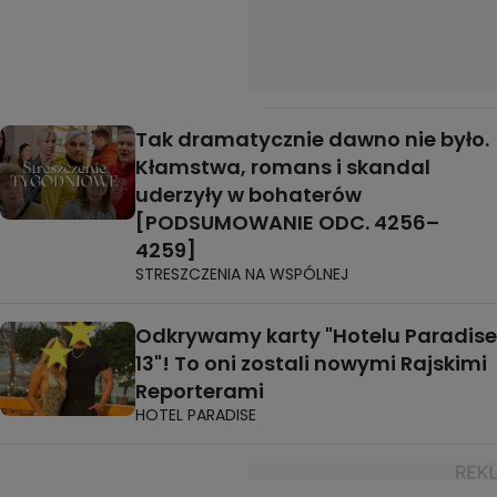
Tak dramatycznie dawno nie było.
Kłamstwa, romans i skandal
uderzyły w bohaterów
[PODSUMOWANIE ODC. 4256–
4259]
STRESZCZENIA NA WSPÓLNEJ
Odkrywamy karty "Hotelu Paradise
13"! To oni zostali nowymi Rajskimi
Reporterami
HOTEL PARADISE