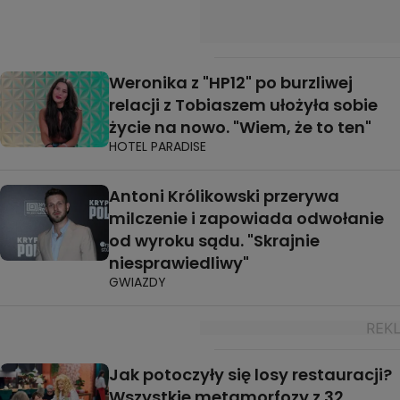
Weronika z "HP12" po burzliwej
relacji z Tobiaszem ułożyła sobie
życie na nowo. "Wiem, że to ten"
HOTEL PARADISE
Antoni Królikowski przerywa
milczenie i zapowiada odwołanie
od wyroku sądu. "Skrajnie
niesprawiedliwy"
GWIAZDY
Jak potoczyły się losy restauracji?
Wszystkie metamorfozy z 32.