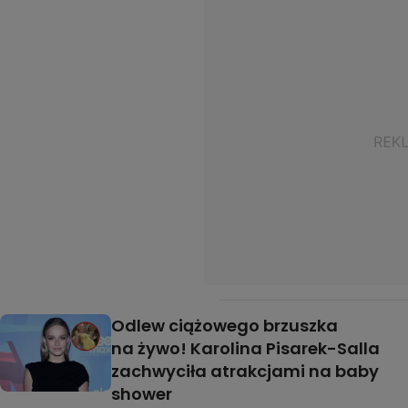
Odlew ciążowego brzuszka
na żywo! Karolina Pisarek-Salla
zachwyciła atrakcjami na baby
shower