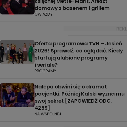
księżnej Mette-Marit. Areszt
domowy z basenem i grillem
GWIAZDY
Oferta programowa TVN – Jesień
2026! Sprawdź, co oglądać. Kiedy
startują ulubione programy
i seriale?
PROGRAMY
Nalepa obwini się o dramat
pacjentki. Później Kalski wyzna mu
swój sekret [ZAPOWIEDŹ ODC.
4259]
NA WSPÓLNEJ