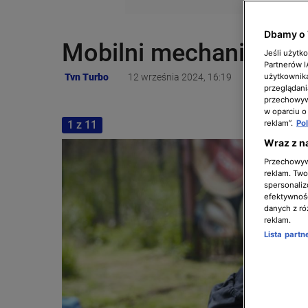
Dbamy o 
Mobilni mechanicy - se
Jeśli użytk
Partnerów 
Tvn Turbo
12 września 2024, 16:19
użytkownika
przeglądani
przechowywa
w oparciu o
1 z 11
reklam”.
Po
Wraz z n
Przechowywa
reklam. Twor
spersonaliz
efektywnośc
danych z ró
reklam.
Lista part