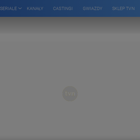
SERIALE
KANAŁY
CASTINGI
GWIAZDY
SKLEP TVN
 WSPÓLNEJ
TEKTYWI
WILŻ
ARA
ADŹ
RZENIA
GOWSKIEJ
A