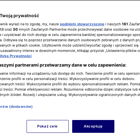
Twoją prywatność
ria 8, odcinek 3
ownik wyrazi na to zgodę, my, nasze
podmioty stowarzyszone
i naszych
161
Zaufa
IAB oraz
30
innych Zaufanych Partnerów może przechowywać dane osobowe na ur
 i uzyskiwać do nich dostęp w celu zapewnienia bardziej spersonalizowanego spo
a. Odbywa się to poprzez przetwarzanie danych osobowych zebranych z danych pr
nych w plikach cookie. Użytkownik może udzielić/wycofać zgodę i sprzeciwić się
 uzasadniony interes w dowolnym momencie, klikając przycisk „Ustawienia plików c
lityka Prywatności
aszymi partnerami przetwarzamy dane w celu zapewnienia:
nie informacji na urządzeniu lub dostęp do nich. Tworzenie profili w celu sperso
zenie profili w celu personalizacji treści. Wykorzystywanie profili w celu doboru
owanych treści. Wykorzystanie profili do wyboru spersonalizowanych reklam. Pomia
i treści. Pomiar efektywności reklam. Rozumienie odbiorców dzięki statystyce lub 
żnych źródeł. Rozwój i ulepszanie usług. Wykorzystywanie ograniczonych danych 
nerów (dostawców)
Pokaż cele
Akceptuję