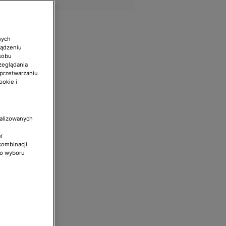
nych
ządzeniu
sobu
zeglądania
 przetwarzaniu
ookie i
nalizowanych
r
kombinacji
do wyboru