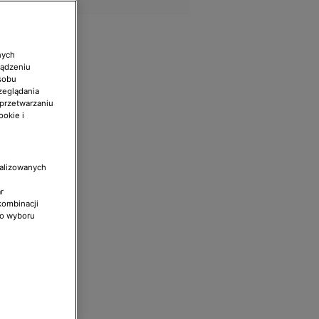
nych
ządzeniu
sobu
zeglądania
 przetwarzaniu
ookie i
nalizowanych
r
kombinacji
do wyboru