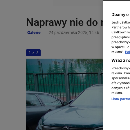
Dbamy o 
Naprawy nie do napraw
Jeśli użytk
Partnerów 
Galerie
24 października 2025, 14:46
użytkownika
przeglądani
przechowywa
w oparciu o
1 z 7
reklam”.
Po
Wraz z n
Przechowywa
reklam. Twor
spersonaliz
efektywnośc
danych z ró
reklam.
Lista part