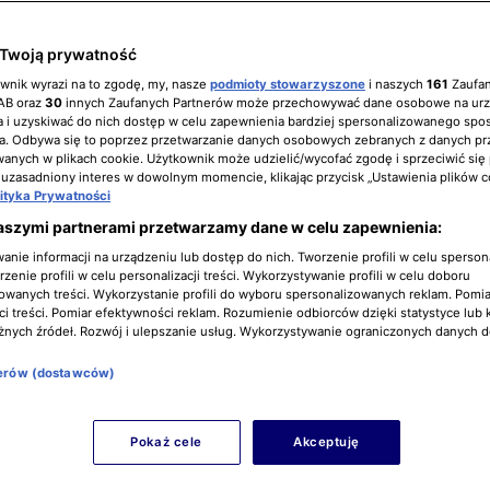
Twoją prywatność
y - seria 6, odcinek 4
ownik wyrazi na to zgodę, my, nasze
podmioty stowarzyszone
i naszych
161
Zaufa
IAB oraz
30
innych Zaufanych Partnerów może przechowywać dane osobowe na ur
 i uzyskiwać do nich dostęp w celu zapewnienia bardziej spersonalizowanego spo
a. Odbywa się to poprzez przetwarzanie danych osobowych zebranych z danych pr
nych w plikach cookie. Użytkownik może udzielić/wycofać zgodę i sprzeciwić się
 uzasadniony interes w dowolnym momencie, klikając przycisk „Ustawienia plików c
lityka Prywatności
aszymi partnerami przetwarzamy dane w celu zapewnienia:
nie informacji na urządzeniu lub dostęp do nich. Tworzenie profili w celu sperso
zenie profili w celu personalizacji treści. Wykorzystywanie profili w celu doboru
owanych treści. Wykorzystanie profili do wyboru spersonalizowanych reklam. Pomia
i treści. Pomiar efektywności reklam. Rozumienie odbiorców dzięki statystyce lub 
żnych źródeł. Rozwój i ulepszanie usług. Wykorzystywanie ograniczonych danych 
nerów (dostawców)
Pokaż cele
Akceptuję