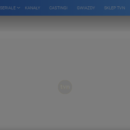
SERIALE
KANAŁY
CASTINGI
GWIAZDY
SKLEP TVN
 WSPÓLNEJ
TEKTYWI
WILŻ
ARA
ADŹ
RZENIA
GOWSKIEJ
A