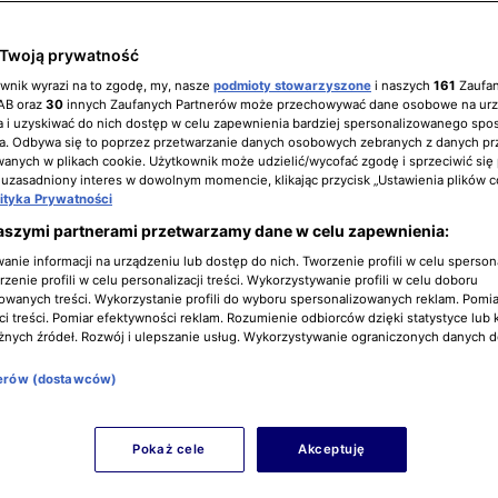
Twoją prywatność
y - seria 6, odcinek 3
ownik wyrazi na to zgodę, my, nasze
podmioty stowarzyszone
i naszych
161
Zaufa
IAB oraz
30
innych Zaufanych Partnerów może przechowywać dane osobowe na ur
 i uzyskiwać do nich dostęp w celu zapewnienia bardziej spersonalizowanego spo
a. Odbywa się to poprzez przetwarzanie danych osobowych zebranych z danych pr
nych w plikach cookie. Użytkownik może udzielić/wycofać zgodę i sprzeciwić się
 uzasadniony interes w dowolnym momencie, klikając przycisk „Ustawienia plików c
lityka Prywatności
aszymi partnerami przetwarzamy dane w celu zapewnienia:
nie informacji na urządzeniu lub dostęp do nich. Tworzenie profili w celu sperso
zenie profili w celu personalizacji treści. Wykorzystywanie profili w celu doboru
owanych treści. Wykorzystanie profili do wyboru spersonalizowanych reklam. Pomia
i treści. Pomiar efektywności reklam. Rozumienie odbiorców dzięki statystyce lub 
żnych źródeł. Rozwój i ulepszanie usług. Wykorzystywanie ograniczonych danych 
nerów (dostawców)
Pokaż cele
Akceptuję