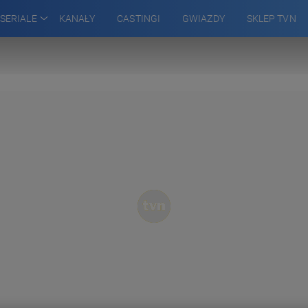
SERIALE
KANAŁY
CASTINGI
GWIAZDY
SKLEP TVN
 WSPÓLNEJ
TEKTYWI
WILŻ
ARA
ADŹ
RZENIA
GOWSKIEJ
A