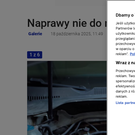
Dbamy o 
Naprawy nie do napraw
Jeśli użytk
Partnerów 
Galerie
18 października 2025, 11:49
użytkownika
przeglądani
przechowywa
w oparciu o
1 z 6
reklam”.
Po
Wraz z n
Przechowywa
reklam. Twor
spersonaliz
efektywnośc
danych z ró
reklam.
Lista part