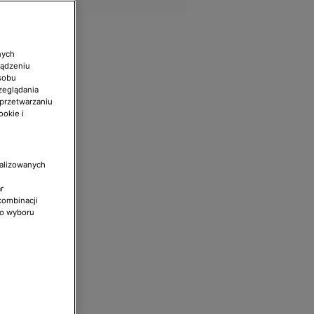
nych
ządzeniu
sobu
zeglądania
 przetwarzaniu
ookie i
nalizowanych
r
kombinacji
do wyboru