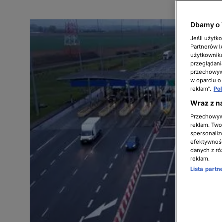
Dbamy o 
Jeśli użytk
Partnerów 
użytkownika
przeglądani
przechowywa
w oparciu o
reklam”.
Po
Wraz z n
Przechowywa
reklam. Twor
spersonaliz
efektywnośc
danych z ró
reklam.
Lista part