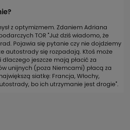
nie?
mysł z optymizmem. Zdaniem Adriana
odarczych TOR "Już dziś wiadomo, że
ad. Pojawia się pytanie czy nie dojdziemy
 te autostrady się rozpadają. Ktoś może
i dlaczego jeszcze mają płacić za
jów unijnych (poza Niemcami) płacą za
największą siatkę: Francja, Włochy,
utostrady, bo ich utrzymanie jest drogie".