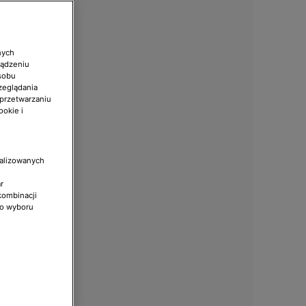
nych
ządzeniu
sobu
zeglądania
 przetwarzaniu
ookie i
nalizowanych
r
kombinacji
do wyboru