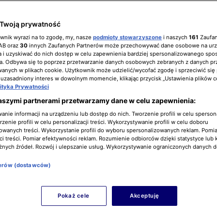
Twoją prywatność
ownik wyrazi na to zgodę, my, nasze
podmioty stowarzyszone
i naszych
161
Zaufa
IAB oraz
30
innych Zaufanych Partnerów może przechowywać dane osobowe na ur
 i uzyskiwać do nich dostęp w celu zapewnienia bardziej spersonalizowanego spo
a. Odbywa się to poprzez przetwarzanie danych osobowych zebranych z danych pr
nych w plikach cookie. Użytkownik może udzielić/wycofać zgodę i sprzeciwić się
 uzasadniony interes w dowolnym momencie, klikając przycisk „Ustawienia plików c
lityka Prywatności
aszymi partnerami przetwarzamy dane w celu zapewnienia:
nie informacji na urządzeniu lub dostęp do nich. Tworzenie profili w celu sperso
zenie profili w celu personalizacji treści. Wykorzystywanie profili w celu doboru
owanych treści. Wykorzystanie profili do wyboru spersonalizowanych reklam. Pomia
i treści. Pomiar efektywności reklam. Rozumienie odbiorców dzięki statystyce lub 
żnych źródeł. Rozwój i ulepszanie usług. Wykorzystywanie ograniczonych danych 
nerów (dostawców)
Pokaż cele
Akceptuję