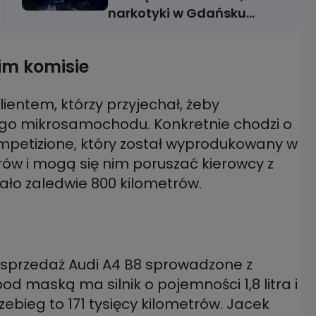
narkotyki w Gdańsku
i problem z prawem
w Jeleniej Górze
kim komisie
lientem, którzy przyjechał, żeby
go mikrosamochodu. Konkretnie chodzi o
mpetizione, który został wyprodukowany w
rów i mogą się nim poruszać kierowcy z
hało zaledwie 800 kilometrów.
a sprzedaż Audi A4 B8 sprowadzone z
od maską ma silnik o pojemności 1,8 litra i
ebieg to 171 tysięcy kilometrów. Jacek