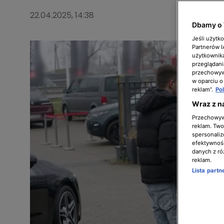
22.04.2025, 14:38
Dbamy o 
Jeśli użytk
Partnerów 
użytkownika
przeglądani
przechowywa
w oparciu o
reklam”.
Po
Wraz z n
Przechowywa
reklam. Twor
spersonaliz
efektywnośc
danych z ró
reklam.
Lista part