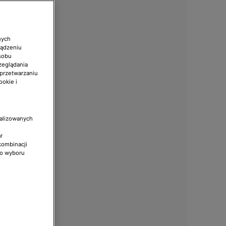
nych
ządzeniu
sobu
zeglądania
 przetwarzaniu
ookie i
nalizowanych
r
kombinacji
do wyboru