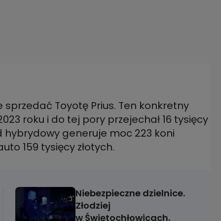
ce sprzedać Toyotę Prius. Ten konkretny
3 roku i do tej pory przejechał 16 tysięcy
 hybrydowy generuje moc 223 koni
uto 159 tysięcy złotych.
Niebezpieczne dzielnice.
Złodziej
w Świętochłowicach,