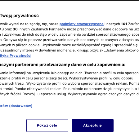
Twoją prywatność
ownik wyrazi na to zgodę, my, nasze
podmioty stowarzyszone
i naszych
161
Zaufa
IAB oraz
30
innych Zaufanych Partnerów może przechowywać dane osobowe na ur
 i uzyskiwać do nich dostęp w celu zapewnienia bardziej spersonalizowanego spo
a. Odbywa się to poprzez przetwarzanie danych osobowych zebranych z danych pr
nych w plikach cookie. Użytkownik może udzielić/wycofać zgodę i sprzeciwić się
 uzasadniony interes w dowolnym momencie, klikając przycisk „Ustawienia plików c
lityka Prywatności
aszymi partnerami przetwarzamy dane w celu zapewnienia:
nie informacji na urządzeniu lub dostęp do nich. Tworzenie profili w celu sperso
zenie profili w celu personalizacji treści. Wykorzystywanie profili w celu doboru
owanych treści. Wykorzystanie profili do wyboru spersonalizowanych reklam. Pomia
i treści. Pomiar efektywności reklam. Rozumienie odbiorców dzięki statystyce lub 
żnych źródeł. Rozwój i ulepszanie usług. Wykorzystywanie ograniczonych danych 
nerów (dostawców)
Pokaż cele
Akceptuję