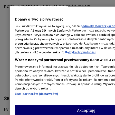
Dbamy o Twoją prywatność
Jeśli użytkownik wyrazi na to zgodę, my, nasze
podmioty stowarzyszo
Partnerów IAB oraz
30
innych Zaufanych Partnerów może przechowywać
użytkownika i uzyskiwać do nich dostęp w celu zapewnienia bardziej 
przeglądania. Odbywa się to poprzez przetwarzanie danych osobowych
przeglądania przechowywanych w plikach cookie. Użytkownik może udzi
sprzeciwić się przetwarzaniu w oparciu o uzasadniony interes w dowoln
„Ustawienia plików cookie i reklam”.
Polityka Prywatności
Wraz z naszymi partnerami przetwarzamy dane w celu z
Przechowywanie informacji na urządzeniu lub dostęp do nich. Tworzenie 
spersonalizowanych reklam. Tworzenie profili w celu personalizacji treśc
celu doboru spersonalizowanych treści. Wykorzystanie profili do wybor
Pomiar efektywności treści. Pomiar efektywności reklam. Rozumienie odb
kombinacji danych z różnych źródeł. Rozwój i ulepszanie usług. Wykorz
danych do wyboru reklam.
Lista partnerów (dostawców)
ŚREDNIA / middleweight
Akceptuję