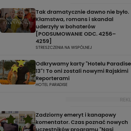
Tak dramatycznie dawno nie było.
Kłamstwa, romans i skandal
uderzyły w bohaterów
[PODSUMOWANIE ODC. 4256–
4259]
STRESZCZENIA NA WSPÓLNEJ
Odkrywamy karty "Hotelu Paradise
13"! To oni zostali nowymi Rajskimi
Reporterami
HOTEL PARADISE
Zadziorny emeryt i kanapowy
komentator. Czas poznać nowych
uczestników programu "Nasi