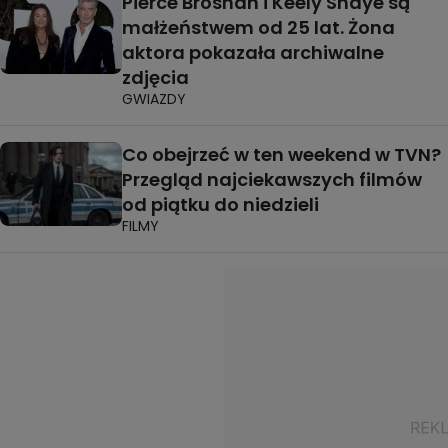
Pierce Brosnan i Keely Shaye są
małżeństwem od 25 lat. Żona
aktora pokazała archiwalne
zdjęcia
GWIAZDY
Co obejrzeć w ten weekend w TVN?
Przegląd najciekawszych filmów
od piątku do niedzieli
FILMY