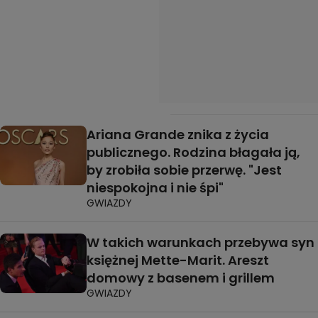
Ariana Grande znika z życia
publicznego. Rodzina błagała ją,
by zrobiła sobie przerwę. "Jest
niespokojna i nie śpi"
GWIAZDY
W takich warunkach przebywa syn
księżnej Mette-Marit. Areszt
domowy z basenem i grillem
GWIAZDY