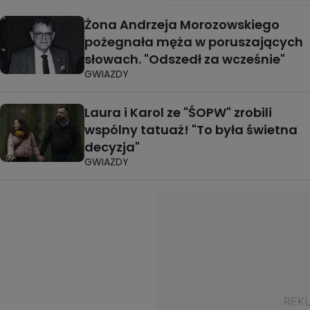
Żona Andrzeja Morozowskiego
pożegnała męża w poruszających
słowach. "Odszedł za wcześnie"
GWIAZDY
Laura i Karol ze "ŚOPW" zrobili
wspólny tatuaż! "To była świetna
decyzja"
GWIAZDY