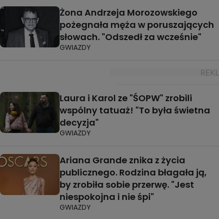
Żona Andrzeja Morozowskiego
pożegnała męża w poruszających
słowach. "Odszedł za wcześnie"
GWIAZDY
Laura i Karol ze "ŚOPW" zrobili
wspólny tatuaż! "To była świetna
decyzja"
GWIAZDY
Ariana Grande znika z życia
publicznego. Rodzina błagała ją,
by zrobiła sobie przerwę. "Jest
niespokojna i nie śpi"
GWIAZDY