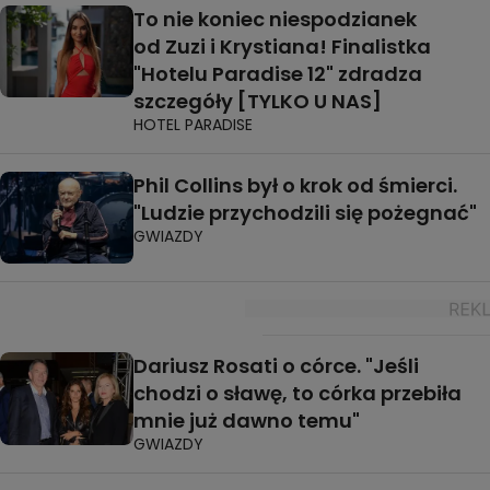
To nie koniec niespodzianek
od Zuzi i Krystiana! Finalistka
"Hotelu Paradise 12" zdradza
szczegóły [TYLKO U NAS]
HOTEL PARADISE
Phil Collins był o krok od śmierci.
"Ludzie przychodzili się pożegnać"
GWIAZDY
Dariusz Rosati o córce. "Jeśli
chodzi o sławę, to córka przebiła
mnie już dawno temu"
GWIAZDY