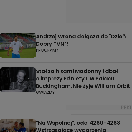
Andrzej Wrona dołącza do "Dzień
Dobry TVN"!
PROGRAMY
Stał za hitami Madonny i dbał
o imprezy Elżbiety II w Pałacu
Buckingham. Nie żyje William Orbit
GWIAZDY
"Na Wspólnej", odc. 4260-4263.
Wstrząsające wydarzenia