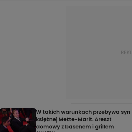
W takich warunkach przebywa syn
księżnej Mette-Marit. Areszt
domowy z basenem i grillem