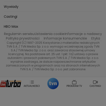
Kuba Nowaczkiewicz
Iza Kuna
Piotr Koprowski
Gogglebox. Przed telewizorem
Castingi
Wideo
Eurosport
Ewa Galica
Wywiady
Tvn7
Marta Malikowska
Kinga Jasik
Oskar Netkowski
Natalia Natsu Karczmarczyk
99 gra o wszystko
Nasze Programy
TVN
Castingi
Kacper Jeneralski
Marta Mandaryna Wisniewska
Na Wspolnej
Twoja Stara
Radoslaw Majdan
Życie na kredycie
Program TV
Dzień Dobry TVN
HBO Max
Katarzyna Rozmyslowicz
Monika Olejnik
Regulamin serwisu
Ustawienia cookie
Informacje o nadawcy
Anna Samusionek
Przepisy
Przemyslaw Cypryanski
TVN7
Polityka prywatności
Informacje konsumenckie
Etyka
Damian Michalowski
Ewa Piekut
Copyright (C) 1997-2025 Korzystanie z materiałów redakcyjnych
TVN Style
Magdalena Gwozdz
Kuchenne Rewolucje
TVN S.A. / TVN Media Sp. z o.o. wymaga wcześniejszej zgody TVN
S.A./ TVN Media Sp. z o.o. oraz zawarcia stosownej umowy
Tadeusz Huk
Lucyna Malec
Ewa Gawryluk
licencyjnej. Na podstawie art. 25 ust. 1 pkt. 1 b) ustawy o prawie
Co za tydzień
Marta Jankowska
Bartosz Skrobisz
autorskim i prawach pokrewnych TVN S.A. / TVN Media Sp. z o.o.
wyraźnie zastrzega, że dalsze rozpowszechnianie artykułów
Malwina Wedzikowska
Krzysztof Skorzynski
TTV
zamieszczonych w programach oraz na stronach internetowych
Helena Englert
Aleksander Zniszczol
TVN S.A. / TVN Media Sp. z o.o. jest zabronione.
Dorota Szelagowska
Karolina Sobotka
Sonia Mietielica
Maciej Kuciel
Weekendowa Metamorfoza
Leszek Lichota
AKTUALNOŚCI
PROGRAM TV
CASTINGI
Kasia Wajda
Agata Kulesza
Boguslawa Bibi Brzezinska
Gwiazdy Muzyki
Maciej Stuhr
Klaudia El Dursi
Marta Wierzbicka