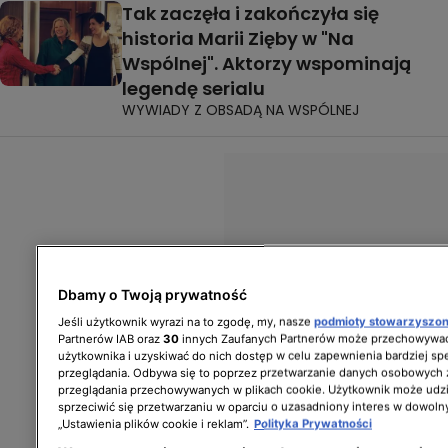
Tak zaczęła i zakończyła się
historia Marii Zięby w "Na
Wspólnej". Aktorzy wspominają
legendę serialu
WYWIADY Z OBSADĄ NA WSPÓLNEJ
Dbamy o Twoją prywatność
Jeśli użytkownik wyrazi na to zgodę, my, nasze
podmioty stowarzyszo
Partnerów IAB oraz
30
innych Zaufanych Partnerów może przechowywać
użytkownika i uzyskiwać do nich dostęp w celu zapewnienia bardziej 
przeglądania. Odbywa się to poprzez przetwarzanie danych osobowych
przeglądania przechowywanych w plikach cookie. Użytkownik może udzi
sprzeciwić się przetwarzaniu w oparciu o uzasadniony interes w dowoln
„Ustawienia plików cookie i reklam”.
Polityka Prywatności