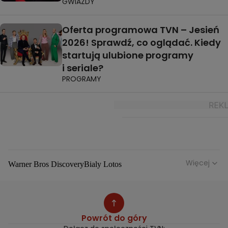
GWIAZDY
Oferta programowa TVN – Jesień
2026! Sprawdź, co oglądać. Kiedy
startują ulubione programy
i seriale?
PROGRAMY
Więcej
Warner Bros Discovery
Bialy Lotos
Niebezpieczne Dzielnice
Malgorzata Rozenek Majdan
Duda Kontra Szafranski
Agnieszka Bobek
Anna Senkara
Lady Love
Jezdzic Obserwowac
Powrót do góry
Josephine Kwasniewska
Playerpl
Przemek Szafranski