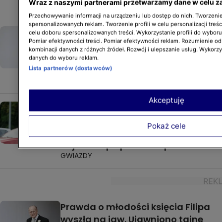
Wraz z naszymi partnerami przetwarzamy dane w celu z
Przechowywanie informacji na urządzeniu lub dostęp do nich. Tworzenie 
spersonalizowanych reklam. Tworzenie profili w celu personalizacji treśc
Jolanta Kwaśniewska nie zamierza
celu doboru spersonalizowanych treści. Wykorzystanie profili do wybor
Pomiar efektywności treści. Pomiar efektywności reklam. Rozumienie odb
rezygnować z pracy. Ile emerytury
kombinacji danych z różnych źródeł. Rozwój i ulepszanie usług. Wykorz
otrzymuje żona byłego
danych do wyboru reklam.
prezydenta?
Lista partnerów (dostawców)
GWIAZDY
Akceptuję
Piotr Polk wyznał prawdę
po latach. "Przestrzegano mnie,
Pokaż cele
żebym nie oznajmiał światu,
że jestem po przeszczepie"
GWIAZDY
Prawda o młodości księcia Filipa
wyszła na jaw. Ujawniono tajne