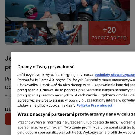
+20
zobacz galerię
Jeździć, obserwować - 3. seria. Kiedy
premiera?
Dbamy o Twoją prywatność
Jeśli użytkownik wyrazi na to zgodę, my, nasze
podmioty stowarzyszo
Premiera 3. serii "Jeździć, obserwować"
Partnerów IAB oraz
30
innych Zaufanych Partnerów może przechowywać
użytkownika i uzyskiwać do nich dostęp w celu zapewnienia bardziej 
odbędzie się
w niedzielę 3 marca o 14:45
.
przeglądania. Odbywa się to poprzez przetwarzanie danych osobowych
przeglądania przechowywanych w plikach cookie. Użytkownik może udzi
Autorka/Autor: Michał Miernik
sprzeciwić się przetwarzaniu w oparciu o uzasadniony interes w dowoln
„Ustawienia plików cookie i reklam”.
Polityka Prywatności
UDOSTĘPNIJ:
Wraz z naszymi partnerami przetwarzamy dane w celu z
Przechowywanie informacji na urządzeniu lub dostęp do nich. Tworzenie 
spersonalizowanych reklam. Tworzenie profili w celu personalizacji treśc
celu doboru spersonalizowanych treści. Wykorzystanie profili do wybor