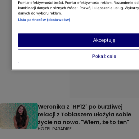
Pomiar efektywności treści. Pomiar efektywności reklam. Rozumienie odb
kombinacji danych z różnych źródeł. Rozwój i ulepszanie usług. Wykorz
danych do wyboru reklam.
Lista partnerów (dostawców)
Akceptuję
Pokaż cele
Weronika z "HP12" po burzliwej
relacji z Tobiaszem ułożyła sobie
życie na nowo. "Wiem, że to ten"
HOTEL PARADISE