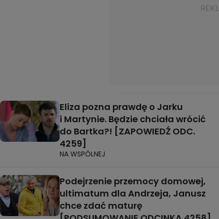
Eliza pozna prawdę o Jarku
i Martynie. Będzie chciała wrócić
do Bartka?! [ZAPOWIEDŹ ODC.
4259]
NA WSPÓLNEJ
Podejrzenie przemocy domowej,
ultimatum dla Andrzeja, Janusz
chce zdać maturę
[PODSUMOWANIE ODCINKA 4258]