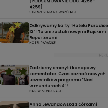
[PODSUMOWANIE ODC. 4256–
4259]
STRESZCZENIA NA WSPÓLNEJ
Odkrywamy karty "Hotelu Paradise
13"! To oni zostali nowymi Rajskimi
Reporterami
HOTEL PARADISE
Zadziorny emeryt i kanapowy
komentator. Czas poznać nowych
uczestników programu "Nasi
w mundurach 4"!
NASI W MUNDURACH
Anna Lewandowska z córkami