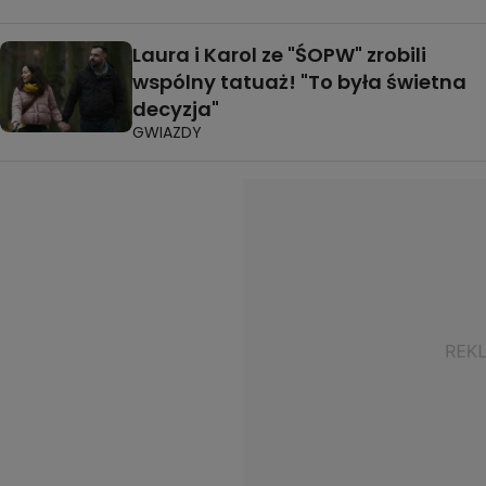
Laura i Karol ze "ŚOPW" zrobili
wspólny tatuaż! "To była świetna
decyzja"
GWIAZDY