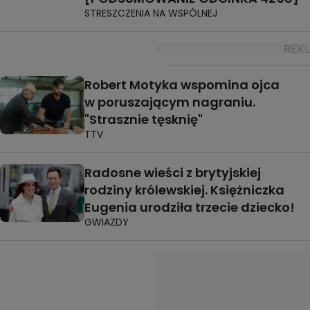
STRESZCZENIA NA WSPÓLNEJ
Robert Motyka wspomina ojca
w poruszającym nagraniu.
"Strasznie tęsknię"
TTV
Radosne wieści z brytyjskiej
rodziny królewskiej. Księżniczka
Eugenia urodziła trzecie dziecko!
GWIAZDY