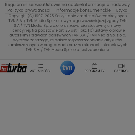
Regulamin serwisu
Ustawienia cookie
Informacje o nadawcy
Anna Samusionek
Przepisy
Przemyslaw Cypryanski
TVN7
Polityka prywatności
Informacje konsumenckie
Etyka
Damian Michalowski
Ewa Piekut
Copyright (C) 1997-2025 Korzystanie z materiałów redakcyjnych
TVN Style
Magdalena Gwozdz
Kuchenne Rewolucje
TVN S.A. / TVN Media Sp. z o.o. wymaga wcześniejszej zgody TVN
S.A./ TVN Media Sp. z o.o. oraz zawarcia stosownej umowy
Tadeusz Huk
Lucyna Malec
Ewa Gawryluk
licencyjnej. Na podstawie art. 25 ust. 1 pkt. 1 b) ustawy o prawie
Co za tydzień
Marta Jankowska
Bartosz Skrobisz
autorskim i prawach pokrewnych TVN S.A. / TVN Media Sp. z o.o.
wyraźnie zastrzega, że dalsze rozpowszechnianie artykułów
Malwina Wedzikowska
Krzysztof Skorzynski
TTV
zamieszczonych w programach oraz na stronach internetowych
Helena Englert
Aleksander Zniszczol
TVN S.A. / TVN Media Sp. z o.o. jest zabronione.
Dorota Szelagowska
Karolina Sobotka
Sonia Mietielica
Maciej Kuciel
Weekendowa Metamorfoza
Leszek Lichota
AKTUALNOŚCI
PROGRAM TV
CASTINGI
Kasia Wajda
Agata Kulesza
Boguslawa Bibi Brzezinska
Gwiazdy Muzyki
Maciej Stuhr
Klaudia El Dursi
Marta Wierzbicka
Izabella Krzan
Michal Pirog