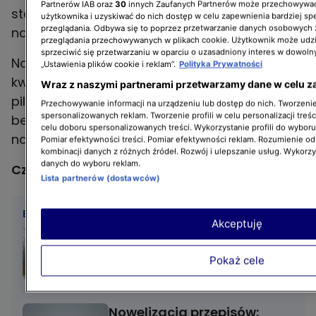
Partnerów IAB oraz
30
innych Zaufanych Partnerów może przechowywać
standardowy rower elektryczny oraz 4,5 tys. zł
użytkownika i uzyskiwać do nich dostęp w celu zapewnienia bardziej 
przeglądania. Odbywa się to poprzez przetwarzanie danych osobowych
na rower cargo.
przeglądania przechowywanych w plikach cookie. Użytkownik może udzi
sprzeciwić się przetwarzaniu w oparciu o uzasadniony interes w dowoln
Nabór wniosków planowany jest na drugi
„Ustawienia plików cookie i reklam”.
Polityka Prywatności
kwartał 2025 roku. Program ma charakter
Wraz z naszymi partnerami przetwarzamy dane w celu z
pilotażowy, a w pierwszej kolejności
Przechowywanie informacji na urządzeniu lub dostęp do nich. Tworzenie 
spersonalizowanych reklam. Tworzenie profili w celu personalizacji treśc
beneficjentami mają być osoby fizyczne, a
celu doboru spersonalizowanych treści. Wykorzystanie profili do wybor
następnie przedsiębiorcy.
Pomiar efektywności treści. Pomiar efektywności reklam. Rozumienie odb
kombinacji danych z różnych źródeł. Rozwój i ulepszanie usług. Wykorz
danych do wyboru reklam.
Czytaj także:
Lista partnerów (dostawców)
BĄDŹ NA BIEŻĄCO
Akceptuję
MINI Aceman w wersji S -
jaki ma zasięg?
Pokaż cele
TVN TURBO
Nowelizacja przepisów: