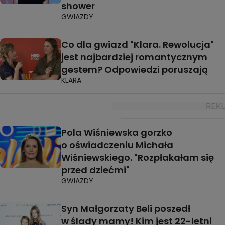
shower
GWIAZDY
Co dla gwiazd "Klara. Rewolucja"
jest najbardziej romantycznym
gestem? Odpowiedzi poruszają
KLARA
Pola Wiśniewska gorzko
o oświadczeniu Michała
Wiśniewskiego. "Rozpłakałam się
przed dziećmi"
GWIAZDY
Syn Małgorzaty Beli poszedł
w ślady mamy! Kim jest 22-letni