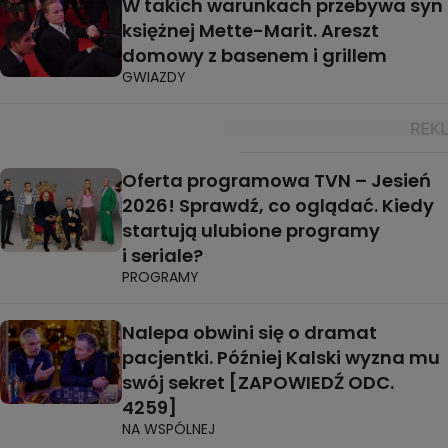
W takich warunkach przebywa syn
księżnej Mette-Marit. Areszt
domowy z basenem i grillem
GWIAZDY
Oferta programowa TVN – Jesień
2026! Sprawdź, co oglądać. Kiedy
startują ulubione programy
i seriale?
PROGRAMY
Nalepa obwini się o dramat
pacjentki. Później Kalski wyzna mu
swój sekret [ZAPOWIEDŹ ODC.
4259]
NA WSPÓLNEJ