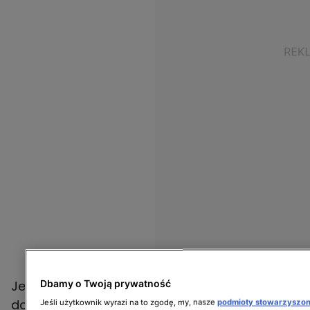
Dbamy o Twoją prywatność
Jeśli chodzi o kwoty, wysokość
dofinansowania ma sięgać około 2,5 tys. zł na
Jeśli użytkownik wyrazi na to zgodę, my, nasze
podmioty stowarzyszo