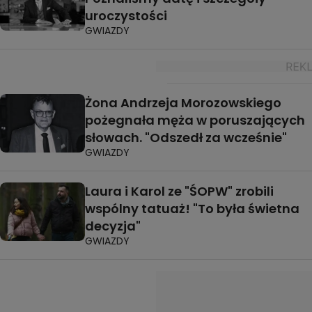
uroczystości
GWIAZDY
Żona Andrzeja Morozowskiego
pożegnała męża w poruszających
słowach. "Odszedł za wcześnie"
GWIAZDY
Laura i Karol ze "ŚOPW" zrobili
wspólny tatuaż! "To była świetna
decyzja"
GWIAZDY