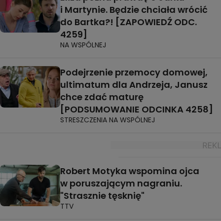
i Martynie. Będzie chciała wrócić
do Bartka?! [ZAPOWIEDŹ ODC.
4259]
NA WSPÓLNEJ
Podejrzenie przemocy domowej,
ultimatum dla Andrzeja, Janusz
chce zdać maturę
[PODSUMOWANIE ODCINKA 4258]
STRESZCZENIA NA WSPÓLNEJ
Robert Motyka wspomina ojca
w poruszającym nagraniu.
"Strasznie tęsknię"
TTV